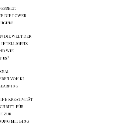
ESSELT:
IE DIE POWER
UGINS!
N DIE WELT DER
 INTELLIGENZ:
UND WIE
 ES?
ENAI:
EREN VON KI
LEARNING
INE KREATIVITÄT
SCHRITT-FÜR-
E ZUR
RUNG MIT BING