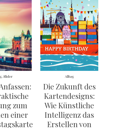
ag
,
Slider
Alltag
Anfassen:
Die Zukunft des
raktische
Kartendesigns:
tung zum
Wie Künstliche
en einer
Intelligenz das
tagskarte
Erstellen von