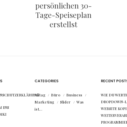
persönlichen 30-
Tage-Speiseplan
erstellst
S
CATEGORIES
RECENT POST
NSCHUTZERKLÄRUNG
Alltag
Büro
Business
WIE DU WERTE
DROPDOWN-LI
Marketing
Slider
Was
 INS
WEBSITE KOP
ist…
MKI
WEITERVERAR
PROGRAMMIE