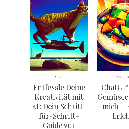
Alltag
Alltag
,
S
Entfessle Deine
ChatGPT
Kreativität mit
Gemüsecu
KI: Dein Schritt-
mich – 
für-Schritt-
Erle
Guide zur